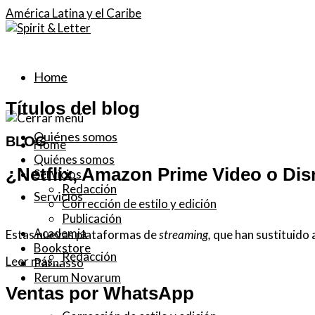
América Latina y el Caribe
Home
Títulos del blog
Quiénes somos
BLOG
Home
Quiénes somos
¿Netflix, Amazon Prime Video o Dis
Servicios
Redacción
Servicios
Corrección de estilo y edición
Publicación
Academia
Estas nuevas plataformas de
streaming,
que han sustituido a
Bookstore
Redacción
Leer más…
Parnasso
Rerum Novarum
Ventas por WhatsApp