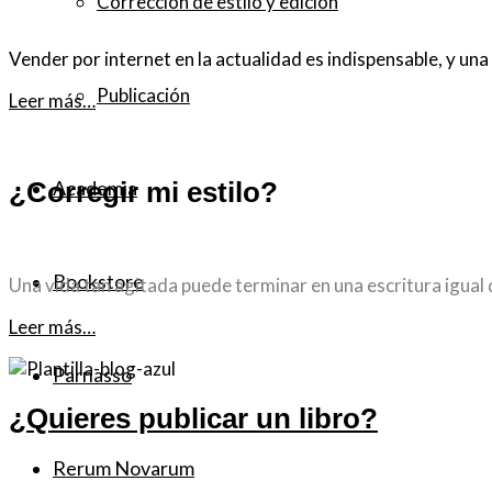
Corrección de estilo y edición
Vender por internet en la actualidad es indispensable, y u
Publicación
Leer más…
Academia
¿Corregir mi estilo?
Bookstore
Una vida tan agitada puede terminar en una escritura igual de
Leer más…
Parnasso
¿Quieres publicar un libro?
Rerum Novarum