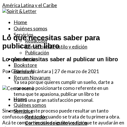
América Latina y el Caribe
Home
Quiénes somos
Servicios
Lo que necesitas saber para
Redacción
publicar un libro
Corrección de estilo y edición
Publicación
Academia
Lo que necesitas saber al publicar un libro
Bookstore
Parnasso
Por Gabriela Alcántara | 27 de marzo de 2021
Rerum Novarum
Ya sea porque quieres cumplir un sueño, darte a
conocer o posicionarte como referente en un
tema que te apasiona, publicar un libro te
Home
traerá una gran satisfacción personal.
Quiénes somos
Sin embargo, este proceso puede resultar un tanto
Servicios
confuso, sobre todo cuando se trata de tu primera obra.
Redacción
Acá te compartimos los siguientes
tips
que te ayudarán en
Corrección de estilo y edición