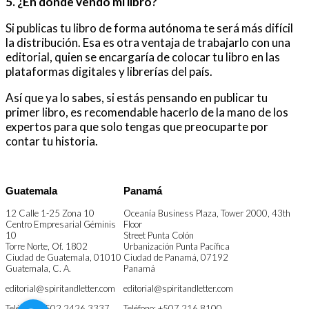
5. ¿En dónde vendo mi libro?
Si publicas tu libro de forma autónoma te será más difícil
la distribución. Esa es otra ventaja de trabajarlo con una
editorial, quien se encargaría de colocar tu libro en las
plataformas digitales y librerías del país.
Así que ya lo sabes, si estás pensando en publicar tu
primer libro, es recomendable hacerlo de la mano de los
expertos para que solo tengas que preocuparte por
contar tu historia.
Guatemala
Panamá
12 Calle 1-25 Zona 10
Oceanía Business Plaza, Tower 2000, 43th
Centro Empresarial Géminis
Floor
10
Street Punta Colón
Torre Norte, Of. 1802
Urbanización Punta Pacífica
Ciudad de Guatemala
,
01010
Ciudad de Panamá
,
07192
Guatemala, C. A.
Panamá
editorial@spiritandletter.com
editorial@spiritandletter.com
Teléfono: +502 2426 3337
Teléfono: +507 216 8100