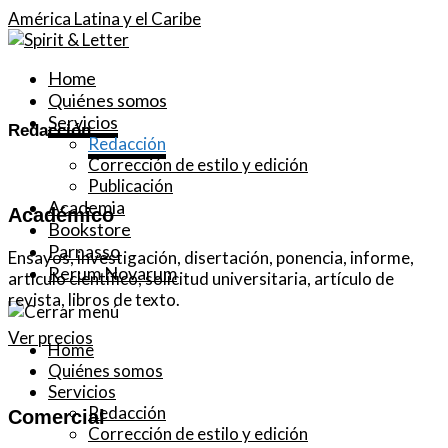
América Latina y el Caribe
Home
Quiénes somos
Servicios
Redacción
Redacción
Corrección de estilo y edición
Publicación
Academia
Académico
Bookstore
Parnasso
Ensayos, investigación, disertación, ponencia, informe,
Rerum Novarum
artículo científico, solicitud universitaria, artículo de
revista, libros de texto.
Ver precios
Home
Quiénes somos
Servicios
Redacción
Comercial
Corrección de estilo y edición