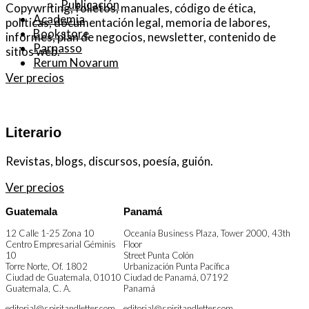
Publicación
Copywriting, folletos, manuales, código de ética,
Academia
políticas, documentación legal, memoria de labores,
Bookstore
informes, plan de negocios, newsletter, contenido de
Parnasso
sitios web.
Rerum Novarum
Ver precios
Literario
Revistas, blogs, discursos, poesía, guión.
Ver precios
Guatemala
Panamá
12 Calle 1-25 Zona 10
Oceanía Business Plaza, Tower 2000, 43th
Centro Empresarial Géminis
Floor
10
Street Punta Colón
Torre Norte, Of. 1802
Urbanización Punta Pacífica
Ciudad de Guatemala
,
01010
Ciudad de Panamá
,
07192
Guatemala, C. A.
Panamá
editorial@spiritandletter.com
editorial@spiritandletter.com