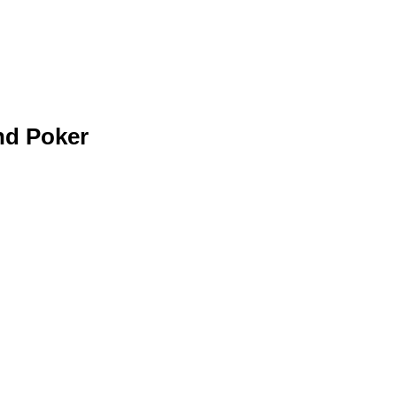
nd Poker