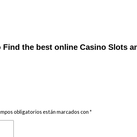
Find the best online Casino Slots a
ampos obligatorios están marcados con
*