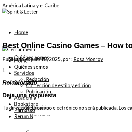
América Latina y el Caribe
Home
Best Online Casino Games – How to 
Quiénes somos
Publicado el: julio 18, 2025, por :
Rosa Monroy
Home
Quiénes somos
1
Servicios
Redacción
Servicios
Relacionado
Corrección de estilo y edición
Publicación
Deja una respuesta
Academia
Bookstore
Redacción
Tu dirección de correo electrónico no será publicada.
Los c
Parnasso
Rerum Novarum