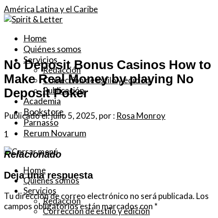
América Latina y el Caribe
Home
Quiénes somos
Servicios
No Deposit Bonus Casinos How to
Redacción
Make Real Money by playing No
Corrección de estilo y edición
Publicación
Deposit Poker
Academia
Bookstore
Publicado el: julio 5, 2025, por :
Rosa Monroy
Parnasso
Rerum Novarum
1
Relacionado
Home
Deja una respuesta
Quiénes somos
Servicios
Tu dirección de correo electrónico no será publicada.
Los
Redacción
campos obligatorios están marcados con
*
Corrección de estilo y edición