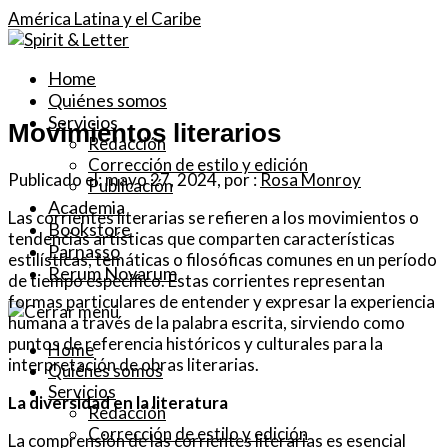
América Latina y el Caribe
Home
Quiénes somos
Servicios
Movimientos literarios
Redacción
Corrección de estilo y edición
Publicado el: mayo 27, 2024, por :
Rosa Monroy
Publicación
Academia
Las corrientes literarias se refieren a los movimientos o
Bookstore
tendencias artísticas que comparten características
Parnasso
estilísticas, temáticas o filosóficas comunes en un período
Rerum Novarum
de tiempo específico. Estas corrientes representan
formas particulares de entender y expresar la experiencia
humana a través de la palabra escrita, sirviendo como
puntos de referencia históricos y culturales para la
Home
interpretación de obras literarias.
Quiénes somos
Servicios
La diversidad en la literatura
Redacción
Corrección de estilo y edición
La comprensión de las corrientes literarias es esencial