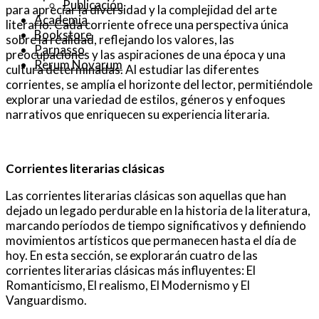
Publicación
para apreciar la diversidad y la complejidad del arte
Academia
literario. Cada corriente ofrece una perspectiva única
Bookstore
sobre la realidad, reflejando los valores, las
Parnasso
preocupaciones y las aspiraciones de una época y una
Rerum Novarum
cultura determinadas. Al estudiar las diferentes
corrientes, se amplía el horizonte del lector, permitiéndole
explorar una variedad de estilos, géneros y enfoques
narrativos que enriquecen su experiencia literaria.
Corrientes literarias clásicas
Las corrientes literarias clásicas son aquellas que han
dejado un legado perdurable en la historia de la literatura,
marcando períodos de tiempo significativos y definiendo
movimientos artísticos que permanecen hasta el día de
hoy. En esta sección, se explorarán cuatro de las
corrientes literarias clásicas más influyentes: El
Romanticismo, El realismo, El Modernismo y El
Vanguardismo.