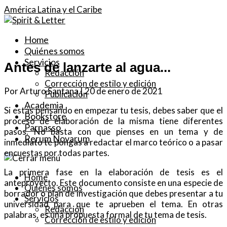
América Latina y el Caribe
Home
Quiénes somos
Servicios
Antes de lanzarte al agua...
Redacción
Corrección de estilo y edición
Por Arturo Santana | 20 de enero de 2021
Publicación
Academia
Si estás pensando en empezar tu tesis, debes saber que el
Bookstore
proceso de elaboración de la misma tiene diferentes
Parnasso
pasos. No basta con que pienses en un tema y de
Rerum Novarum
inmediato te pongas a redactar el marco teórico o a pasar
encuestas por todas partes.
La primera fase en la elaboración de tesis es el
Home
anteproyecto. Este documento consiste en una especie de
Quiénes somos
borrador o plan de investigación que debes presentar a tu
Servicios
universidad para que te aprueben el tema. En otras
Redacción
palabras, es una propuesta formal de tu tema de tesis.
Corrección de estilo y edición