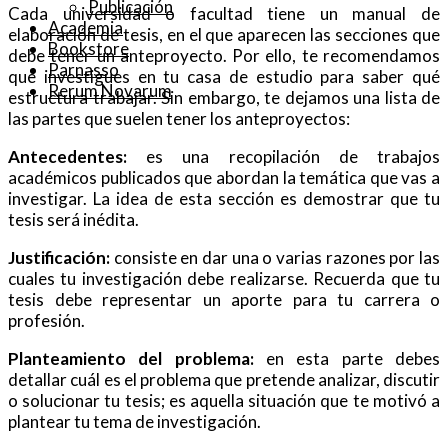
Publicación
Cada universidad o facultad tiene un manual de
Academia
elaboración de tesis, en el que aparecen las secciones que
Bookstore
debe tener un anteproyecto. Por ello, te recomendamos
Parnasso
que investigues en tu casa de estudio para saber qué
Rerum Novarum
estructura trabajar. Sin embargo, te dejamos una lista de
las partes que suelen tener los anteproyectos:
Antecedentes:
es una recopilación de trabajos
académicos publicados que abordan la temática que vas a
investigar. La idea de esta sección es demostrar que tu
tesis será inédita.
Justificación:
consiste en dar una o varias razones por las
cuales tu investigación debe realizarse. Recuerda que tu
tesis debe representar un aporte para tu carrera o
profesión.
Planteamiento del problema:
en esta parte debes
detallar cuál es el problema que pretende analizar, discutir
o solucionar tu tesis; es aquella situación que te motivó a
plantear tu tema de investigación.