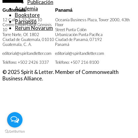
Publicación
Academia
Guatemala
Panamá
Bookstore
12 Calle 1-25 Zona 10
Oceanía Business Plaza, Tower 2000, 43th
Parnasso
Centro Empresarial Géminis
Floor
Rerum Novarum
10
Street Punta Colón
Torre Norte, Of. 1802
Urbanización Punta Pacífica
Ciudad de Guatemala
,
01010
Ciudad de Panamá
,
07192
Guatemala, C. A.
Panamá
editorial@spiritandletter.com
editorial@spiritandletter.com
Teléfono: +502 2426 3337
Teléfono: +507 216 8100
© 2025 Spirit & Letter. Member of Commonwealth
Business Alliance.