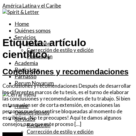
América Latina y el Caribe
Home
Quiénes somos
Servicios
Etiqueta:
artículo
Redacción
Corrección de estilo y edición
científico,
Publicación
Academia
Bookstore
Conclusiones y recomendaciones
Parnasso
Rerum Novarum
Conclusiones y recomendaciones Después de desarrollar
los diferentes marcos de tu tesis, es el turno de elaborar
las conclusiones y recomendaciones de tu trabajo. Si bien
estas suelen ser de corta extensión, en ocasiones las
Home
personas pueden sentirse bloqueadas al momento de
Quiénes somos
escribirlas. ¡No te preocupes! Aquí te damos algunos
Servicios
consejos para que este proceso […]
Redacción
Corrección de estilo y edición
Leer más