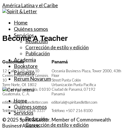
América Latina y el Caribe
Home
Quiénes somos
Servicios
Become A Teacher
Redacción
Corrección de estilo y edición
Publicación
Academia
Guatemala
Panamá
Bookstore
12 Calle 1-25 Zona 10
Oceanía Business Plaza, Tower 2000, 43th
Parnasso
Centro Empresarial Géminis
Floor
Rerum Novarum
10
Street Punta Colón
Torre Norte, Of. 1802
Urbanización Punta Pacífica
Ciudad de Guatemala
,
01010
Ciudad de Panamá
,
07192
Guatemala, C. A.
Panamá
Home
editorial@spiritandletter.com
editorial@spiritandletter.com
Quiénes somos
Teléfono: +502 2426 3337
Teléfono: +507 216 8100
Servicios
Redacción
© 2025 Spirit & Letter. Member of Commonwealth
Corrección de estilo y edición
Business Alliance.