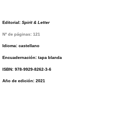
Editorial:
Spirit & Letter
Nº de páginas:
121
Idioma:
castellano
Encuadernación:
tapa blanda
ISBN:
978-9929-8262-3-6
Año de edición:
2021